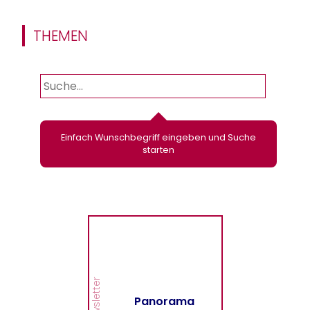
THEMEN
Einfach Wunschbegriff eingeben und Suche
starten
Panorama
Wir informieren Sie in
unserem Newsletter im
monatlichen Wechsel
über Privat- und
Gewerbethemen. Bleiben
Newsletter
Sie auf dem Laufenden!
Panorama