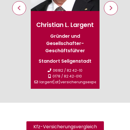
swald
Christian L. Largent
Brig
ieb
Gründer und
Gesellschafter-
-0
Stand
Geschäftsführer
rungsexperte.de
Standort Seligenstadt
sperm
06182 / 82 42-10
0178 / 82 42-010
largent[at]versicherungsexperte.de
Kfz-Versicherungsvergleich