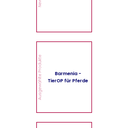
MEHR
Barmenia - TierOP für
Pferde
Hier finden Sie alle
Ausgewählte Produkte
wichtigen Informationen
und Druckstücke zur
TierOP für Pferde der
Barmenia -
Barmenia.
TierOP für Pferde
MEHR
Barmenia -