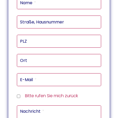
Name
Straße, Hausnummer
PLZ
Ort
E-Mail
Rückru
Rückru
am
um
Telef
Bitte rufen Sie mich zurück
(Datu
(Uhrze
Captc
Nachricht