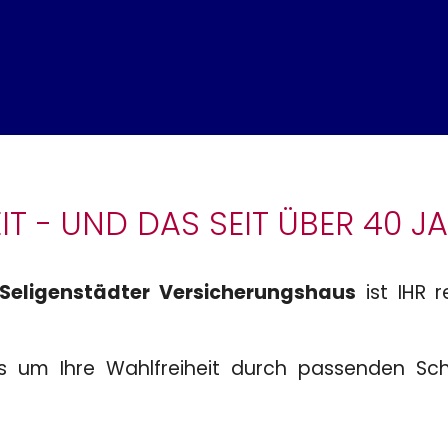
IT - UND DAS SEIT ÜBER 40 J
eligenstädter Versicherungshaus
ist IHR r
 um Ihre Wahlfreiheit durch passenden Schu