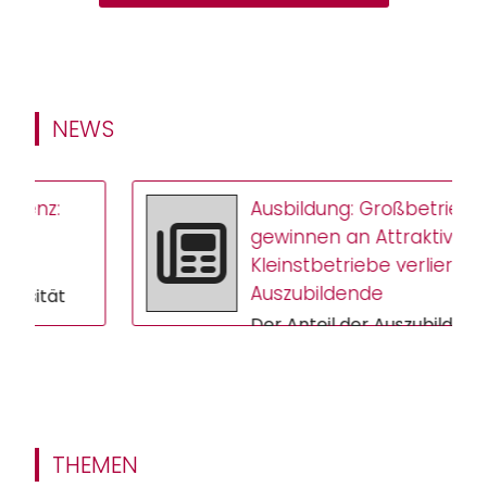
NEWS
:
Ausbildung: Großbetriebe
gewinnen an Attraktivität –
Kleinstbetriebe verlieren
Auszubildende
t
Der Anteil der Auszubildenden
n
in Großbetrieben steigt,
während Kleinstbetriebe
..
immer weniger Nachwuchs
gewinnen. Das ers...
THEMEN