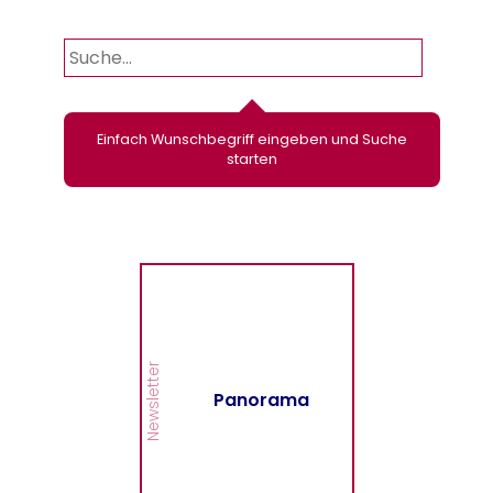
Einfach Wunschbegriff eingeben und Suche
starten
Panorama
Wir informieren Sie in
unserem Newsletter im
monatlichen Wechsel
über Privat- und
Gewerbethemen. Bleiben
Newsletter
Sie auf dem Laufenden!
Panorama