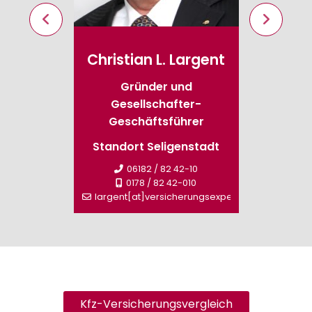
swald
Christian L. Largent
Brig
ieb
Gründer und
Gesellschafter-
-0
Stand
Geschäftsführer
rungsexperte.de
Standort Seligenstadt
sperm
06182 / 82 42-10
0178 / 82 42-010
largent[at]versicherungsexperte.de
Kfz-Versicherungsvergleich