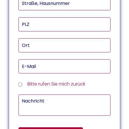
Straße, Hausnummer
PLZ
Ort
E-Mail
Rückru
Rückru
am
um
Telef
Bitte rufen Sie mich zurück
(Datu
(Uhrze
Captc
Nachricht