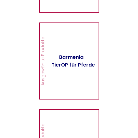
MEHR
Barmenia - TierOP für
Pferde
Hier finden Sie alle
Ausgewählte Produkte
wichtigen Informationen
und Druckstücke zur
TierOP für Pferde der
Barmenia -
Barmenia.
TierOP für Pferde
MEHR
Barmenia -
Fahrrad/E-Bike-
Versicherung
Hier finden Sie alle
wichtigen Informationen