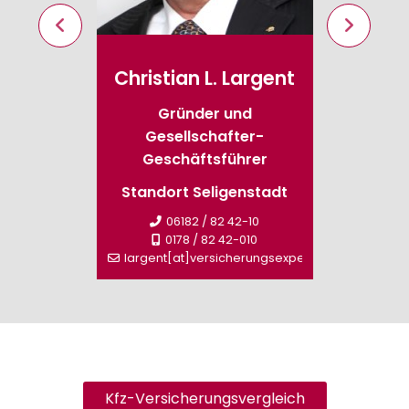
swald
Christian L. Largent
Brig
ieb
Gründer und
Gesellschafter-
-0
Stand
Geschäftsführer
rungsexperte.de
Standort Seligenstadt
sperm
06182 / 82 42-10
0178 / 82 42-010
largent[at]versicherungsexperte.de
Kfz-Versicherungsvergleich