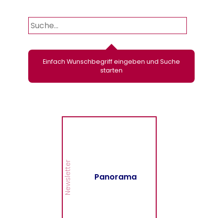
Einfach Wunschbegriff eingeben und Suche
starten
Panorama
Wir informieren Sie in
unserem Newsletter im
monatlichen Wechsel
über Privat- und
Gewerbethemen. Bleiben
Newsletter
Sie auf dem Laufenden!
Panorama