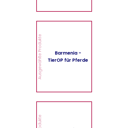
MEHR
Barmenia - TierOP für
Pferde
Hier finden Sie alle
Ausgewählte Produkte
wichtigen Informationen
und Druckstücke zur
TierOP für Pferde der
Barmenia -
Barmenia.
TierOP für Pferde
MEHR
Barmenia -
Fahrrad/E-Bike-
Versicherung
Hier finden Sie alle
wichtigen Informationen