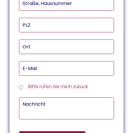
Straße, Hausnummer
PLZ
Ort
E-Mail
Rückru
Rückru
am
um
Telef
Bitte rufen Sie mich zurück
(Datu
(Uhrze
Captc
Nachricht