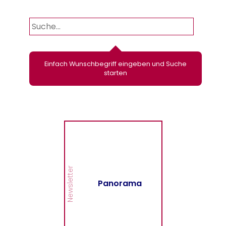
Einfach Wunschbegriff eingeben und Suche
starten
Panorama
Wir informieren Sie in
unserem Newsletter im
monatlichen Wechsel
über Privat- und
Gewerbethemen. Bleiben
Newsletter
Sie auf dem Laufenden!
Panorama