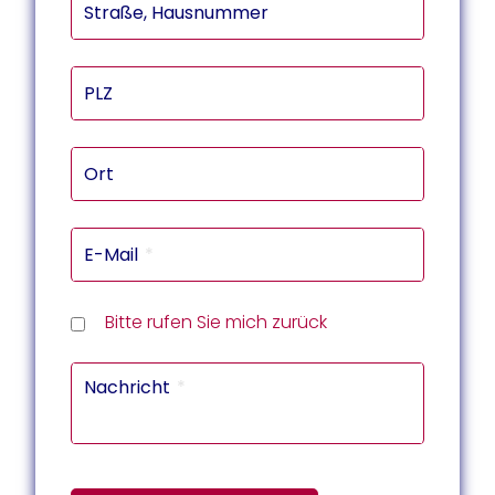
Straße, Hausnummer
PLZ
Ort
E-Mail
Rückru
Rückru
am
um
Telef
Bitte rufen Sie mich zurück
(Datu
(Uhrze
Captc
Nachricht