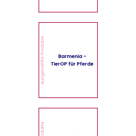
MEHR
Barmenia - TierOP für
Pferde
Hier finden Sie alle
Ausgewählte Produkte
wichtigen Informationen
und Druckstücke zur
TierOP für Pferde der
Barmenia -
Barmenia.
TierOP für Pferde
MEHR
Barmenia -
Fahrrad/E-Bike-
Versicherung
Hier finden Sie alle
wichtigen Informationen