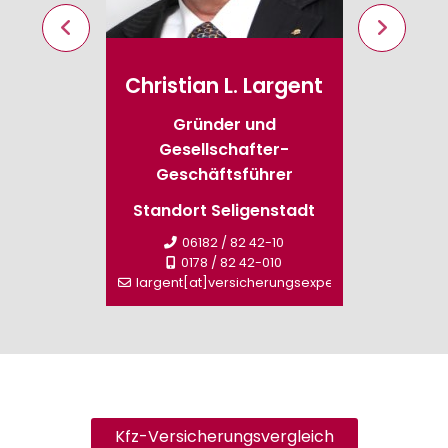
swald
Christian L. Largent
Brig
ieb
Gründer und
Gesellschafter-
-0
Stand
Geschäftsführer
rungsexperte.de
Standort Seligenstadt
sperm
06182 / 82 42-10
0178 / 82 42-010
largent[at]versicherungsexperte.de
Kfz-Versicherungsvergleich