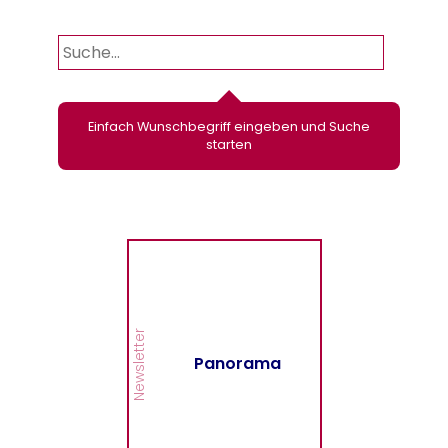
Einfach Wunschbegriff eingeben und Suche
starten
Panorama
Wir informieren Sie in
unserem Newsletter im
monatlichen Wechsel
über Privat- und
Gewerbethemen. Bleiben
Newsletter
Sie auf dem Laufenden!
Panorama