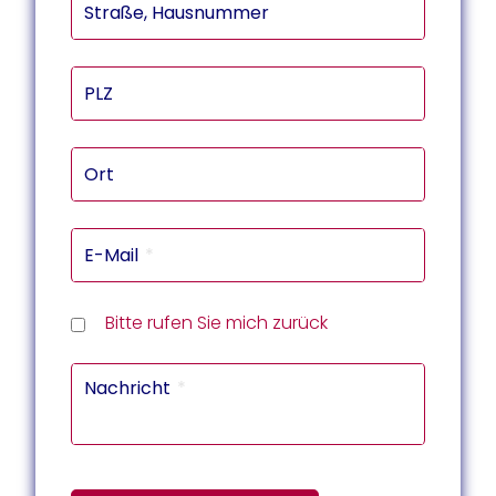
Straße, Hausnummer
PLZ
Ort
E-Mail
Rückru
Rückru
am
um
Telef
Bitte rufen Sie mich zurück
(Datu
(Uhrze
Captc
Nachricht