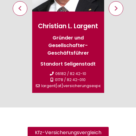
swald
Christian L. Largent
Brig
ieb
Gründer und
Gesellschafter-
-0
Stand
Geschäftsführer
rungsexperte.de
Standort Seligenstadt
sperm
06182 / 82 42-10
0178 / 82 42-010
largent[at]versicherungsexperte.de
Kfz-Versicherungsvergleich