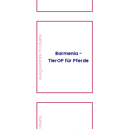
MEHR
Barmenia - TierOP für
Pferde
Hier finden Sie alle
Ausgewählte Produkte
wichtigen Informationen
und Druckstücke zur
TierOP für Pferde der
Barmenia -
Barmenia.
TierOP für Pferde
MEHR
Barmenia -
Fahrrad/E-Bike-
Versicherung
Hier finden Sie alle
wichtigen Informationen